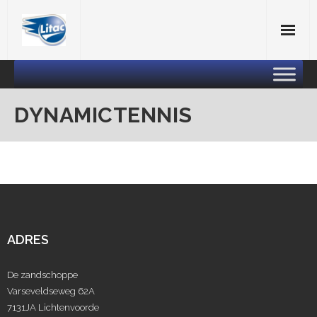
Skip
to
content
DYNAMICTENNIS
ADRES
De zandschoppe
Varseveldseweg 62A
7131JA Lichtenvoorde